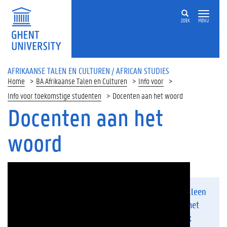
ZOEK
MENU
AFRIKAANSE TALEN EN CULTUREN / AFRICAN STUDIES
Home
BA Afrikaanse Talen en Culturen
Info voor
Info voor toekomstige studenten
Docenten aan het woord
Docenten aan het
woord
“Afrika is niet alleen
een continent met
een extreem rijk