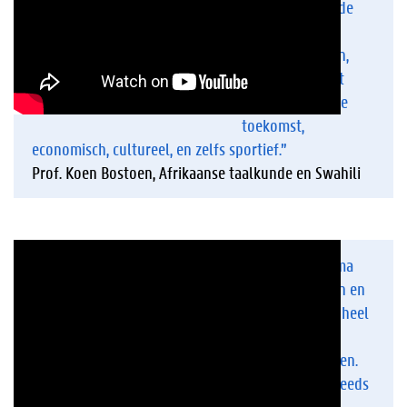
verleden, waar de
wortels van de
mensheid liggen,
Afrika is ook het
continent van de
toekomst,
economisch, cultureel, en zelfs sportief.”
Prof. Koen Bostoen, Afrikaanse taalkunde en Swahili
“Met een diploma
Afrikaanse Talen en
Culturen zijn er heel
veel
jobmogelijkheden.
Omdat Afrika steeds