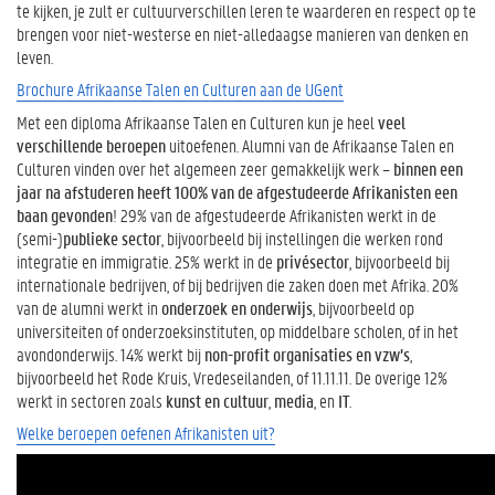
te kijken, je zult er cultuurverschillen leren te waarderen en respect op te
brengen voor niet-westerse en niet-alledaagse manieren van denken en
leven.
Brochure Afrikaanse Talen en Culturen aan de UGent
Met een diploma Afrikaanse Talen en Culturen kun je heel
veel
verschillende beroepen
uitoefenen. Alumni van de Afrikaanse Talen en
Culturen vinden over het algemeen zeer gemakkelijk werk –
binnen een
jaar na afstuderen heeft 100% van de afgestudeerde Afrikanisten een
baan gevonden
! 29% van de afgestudeerde Afrikanisten werkt in de
(semi-)
publieke sector
, bijvoorbeeld bij instellingen die werken rond
integratie en immigratie. 25% werkt in de
privésector
, bijvoorbeeld bij
internationale bedrijven, of bij bedrijven die zaken doen met Afrika. 20%
van de alumni werkt in
onderzoek en onderwijs
, bijvoorbeeld op
universiteiten of onderzoeksinstituten, op middelbare scholen, of in het
avondonderwijs. 14% werkt bij
non-profit organisaties en vzw’s
,
bijvoorbeeld het Rode Kruis, Vredeseilanden, of 11.11.11. De overige 12%
werkt in sectoren zoals
kunst en cultuur
,
media
, en
IT
.
Welke beroepen oefenen Afrikanisten uit?