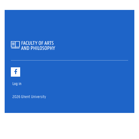
F
a
c
Log in
e
b
o
2026 Ghent University
o
k